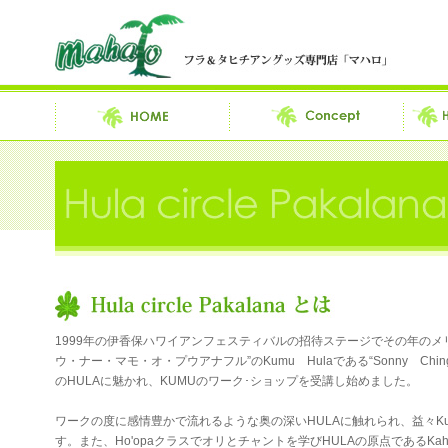
1999年の伊香保ハワイアンフェスティバルの招待ステージでその年のメ
ウ・ナー・マモ・オ・プウアナフル”のKumu Hulaである“Sonny C
のHULAに魅かれ、KUMUのワーク･ショップを受講し始めました。
ワークの度に感情豊かで流れるような奥の深いHULAに触れられ、益々Ku
す。また、Ho'opaクラスでオリとチャントを学びHULAの原点であるKa