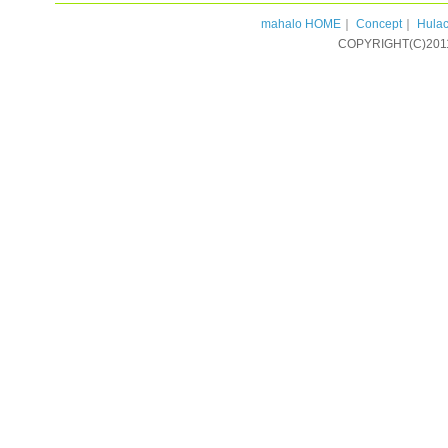
mahalo HOME
｜
Concept
｜
Hulac
COPYRIGHT(C)201